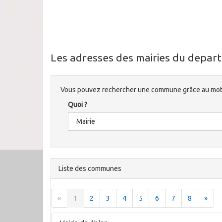
Les adresses des mairies du depart
Vous pouvez rechercher une commune grâce au mote
Quoi ?
Liste des communes
«
1
2
3
4
5
6
7
8
»