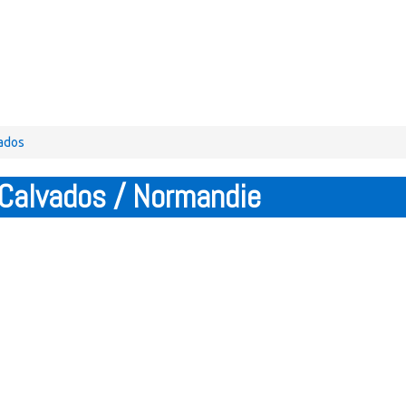
vados
 Calvados / Normandie