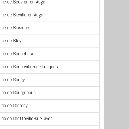
irie de Beuvron-en-Auge
irie de Bieville-en-Auge
irie de Bissieres
irie de Blay
irie de Bonnebosq
irie de Bonneville-sur-Touques
irie de Bougy
irie de Bourguebus
irie de Bremoy
irie de Bretteville-sur-Dives