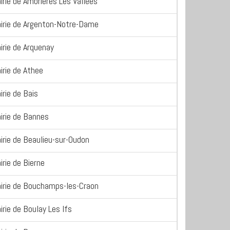
irie de Ambrieres Les Vallees
irie de Argenton-Notre-Dame
irie de Arquenay
irie de Athee
irie de Bais
irie de Bannes
irie de Beaulieu-sur-Oudon
irie de Bierne
irie de Bouchamps-les-Craon
irie de Boulay Les Ifs