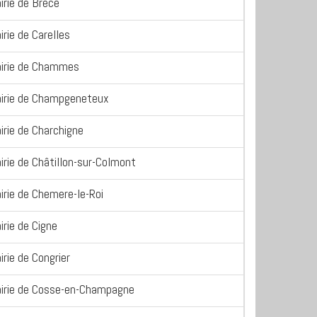
irie de Brece
irie de Carelles
irie de Chammes
irie de Champgeneteux
irie de Charchigne
irie de Châtillon-sur-Colmont
irie de Chemere-le-Roi
irie de Cigne
irie de Congrier
irie de Cosse-en-Champagne